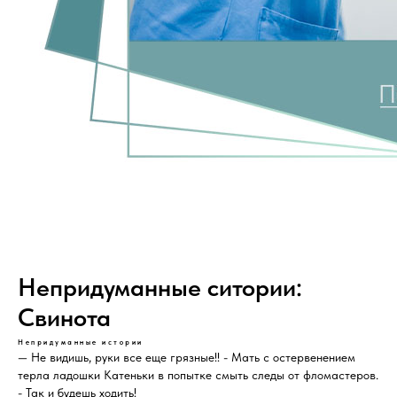
Непридуманные ситории:
Свинота
Непридуманные истории
— Не видишь, руки все еще грязные!! - Мать с остервенением
терла ладошки Катеньки в попытке смыть следы от фломастеров.
- Так и будешь ходить!