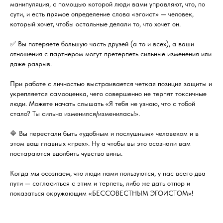
манипуляция, с помощью которой люди вами управляют, что, по
сути, и есть прямое определение слова «эгоист»​ —​ человек,
который хочет, чтобы остальные делали то, что хочет он.
✅ Вы потеряете большую часть друзей (а то и всех), а ваши
отношения с партнером могут претерпеть сильные изменения или
даже разрыв.
При работе с личностью выстраивается четкая позиция защиты и
укрепляется самооценка, чего совершенно не терпят токсичные
люди. Можете начать слышать «Я тебя не узнаю, что с тобой
стало? Ты сильно изменился/изменилась!».
🔷 Вы перестали быть «удобным и послушным» человеком и в
этом ваш главных «грех». Ну а чтобы вы это осознали вам
постараются вдолбить чувство вины.
Когда мы осознаем, что люди нами пользуются, у нас всего два
пути​ —​ согласиться с этим и терпеть, либо же дать отпор и
показаться окружающим «БЕССОВЕСТНЫМ ЭГОИСТОМ»!