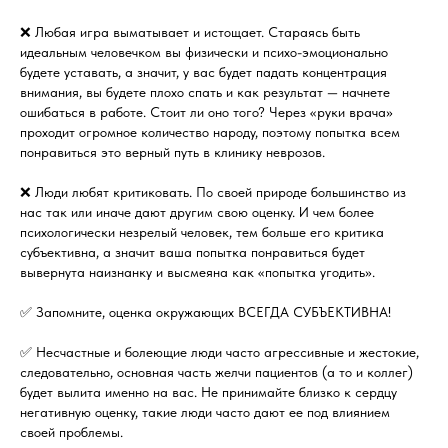
❌ Любая игра выматывает и истощает. Стараясь быть
идеальным человечком вы физически и психо-эмоционально
будете уставать, а значит, у вас будет падать концентрация
внимания, вы будете плохо спать и как результат​ — начнете
ошибаться в работе. Стоит ли оно того? Через «руки врача»
проходит огромное количество народу, поэтому попытка всем
понравиться это верный путь в клинику неврозов.
❌ Люди любят критиковать. По своей природе большинство из
нас так или иначе дают другим свою оценку. И чем более
психологически незрелый человек, тем больше его критика
субъективна, а значит ваша попытка понравиться будет
вывернута наизнанку и высмеяна как «попытка угодить».
✅ Запомните, оценка окружающих ВСЕГДА СУБЪЕКТИВНА!
✅ Несчастные и болеющие люди часто агрессивные и жестокие,
следовательно, основная часть желчи пациентов (а то и коллег)
будет вылита именно на вас. Не принимайте близко к сердцу
негативную оценку, такие люди часто дают ее под влиянием
своей проблемы.