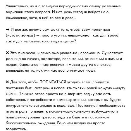
Удивительно, но я с завидной периодичностью слышу различные
вариации этого вопроса. И нет, речь сегодня пойдет не о
самооценке, хотя, в ней-то все и дело…
➡️ И все же, почему сам факт того, чтобы всем нравиться
(кстати, зачем?) —​ просто утопия, невозможная как для врача,
так и для человеческого вида в целом?
❌ Это физически и психо-эмоционально невозможно. Существует
разница во вкусах, характере, воспитании, отношении к жизни и
людям, банальное «настроение» и масса других аспектов,
влияющих на то, какими нас воспринимают люди.
❌ Для того, чтобы ПОПЫТАТЬСЯ угодить всем, придется
постоянно быть актером и исполнять тысячи ролей каждую минуту
жизни. Психика этого просто не выдержит, ведь у вас есть
собственные потребности в самовыражении, которые вы будете
аккуратненько заталкивать подальше. Постоянная необходимость
играть роль приведет к психо-эмоциональному возбуждению и
повышению уровня тревоги, ведь вы будете в постоянном
бессознательном ожидании. Рано или поздно вы просто
взорветесь.